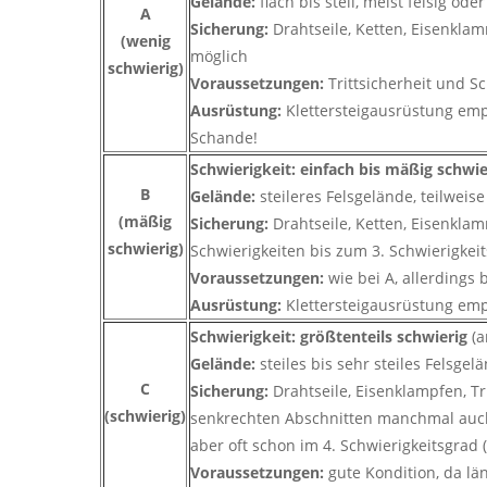
Gelände:
flach bis steil, meist felsig o
A
Sicherung:
Drahtseile, Ketten, Eisenkla
(wenig
möglich
schwierig)
Voraussetzungen:
Trittsicherheit und S
Ausrüstung:
Klettersteigausrüstung emp
Schande!
Schwierigkeit: einfach bis mäßig schwi
B
Gelände:
steileres Felsgelände, teilweise
(mäßig
Sicherung:
Drahtseile, Ketten, Eisenklam
schwierig)
Schwierigkeiten bis zum 3. Schwierigkei
Voraussetzungen:
wie bei A, allerdings
Ausrüstung:
Klettersteigausrüstung emp
Schwierigkeit: größtenteils schwierig
(
Gelände:
steiles bis sehr steiles Felsgel
C
Sicherung:
Drahtseile, Eisenklampfen, Tr
(schwierig)
senkrechten Abschnitten manchmal auch 
aber oft schon im 4. Schwierigkeitsgrad 
Voraussetzungen:
gute Kondition, da lä