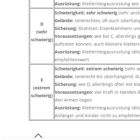
Ausrüstung:
Klettersteigausrüstung wie
Schwierigkeit: sehr schwierig
(sehr ans
Gelände:
senkrechtes, oft auch überhän
D
Sicherung:
Drahtseil, Eisenklammern und T
(sehr
Voraussetzungen:
wie bei C, allerdings
schwierig)
auftreten können; auch kleinere Kletter
Ausrüstung:
Klettersteigausrüstung obli
empfehlenswert
Schwierigkeit: extrem schwierig
(sehr 
Gelände:
senkrecht bis überhängend; dur
E
Sicherung:
wie D, allerdings öfter mit Kl
(extrem
Voraussetzungen:
viel Kraft in Händen 
schwierig)
den Armen liegen
Ausrüstung:
Klettersteigausrüstung obli
Anfänger und Kinder nicht zu empfehle