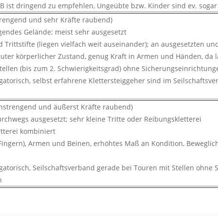
 B ist dringend zu empfehlen, Ungeübte bzw. Kinder sind ev. soga
trengend und sehr Kräfte raubend)
gendes Gelände; meist sehr ausgesetzt
rittstifte (liegen vielfach weit auseinander); an ausgesetzten und 
 guter körperlicher Zustand, genug Kraft in Armen und Händen, da
stellen (bis zum 2. Schwierigkeitsgrad) ohne Sicherungseinrichtung
gatorisch, selbst erfahrene Klettersteiggeher sind im Seilschaftsv
anstrengend und äußerst Kräfte raubend)
chwegs ausgesetzt; sehr kleine Tritte oder Reibungskletterei
etterei kombiniert
(Fingern), Armen und Beinen, erhöhtes Maß an Kondition, Beweglich
gatorisch, Seilschaftsverband gerade bei Touren mit Stellen ohne
n