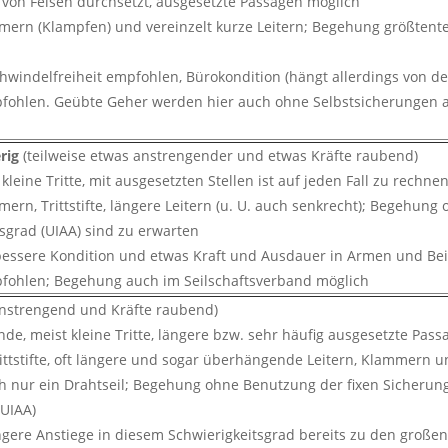
der von Felsen durchsetzt, ausgesetzte Passagen möglich
mmern (Klampfen) und vereinzelt kurze Leitern; Begehung größten
chwindelfreiheit empfohlen, Bürokondition (hängt allerdings von de
fohlen. Geübte Geher werden hier auch ohne Selbstsicherungen anz
erig
(teilweise etwas anstrengender und etwas Kräfte raubend)
 kleine Tritte, mit ausgesetzten Stellen ist auf jeden Fall zu rechne
mern, Trittstifte, längere Leitern (u. U. auch senkrecht); Begehun
tsgrad (UIAA) sind zu erwarten
 bessere Kondition und etwas Kraft und Ausdauer in Armen und Bei
fohlen; Begehung auch im Seilschaftsverband möglich
anstrengend und Kräfte raubend)
ände, meist kleine Tritte, längere bzw. sehr häufig ausgesetzte Pas
ittstifte, oft längere und sogar überhängende Leitern, Klammern u
nur ein Drahtseil; Begehung ohne Benutzung der fixen Sicherungs
(UIAA)
ngere Anstiege in diesem Schwierigkeitsgrad bereits zu den große